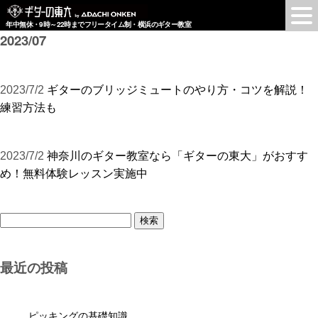
年中無休・9時～22時までフリータイム制・横浜のギター教室
2023/07
2023/7/2
ギターのブリッジミュートのやり方・コツを解説！
練習方法も
2023/7/2
神奈川のギター教室なら「ギターの東大」がおすす
め！無料体験レッスン実施中
検
索:
最近の投稿
ピッキングの基礎知識