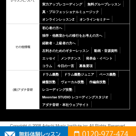
レッスンについて
実力アップレコーディング
無料グループレッスン
真・プロフェッショナルミュージック
オンラインレッスンZ
オンラインセミナー
初心者の方へ
独学・他教室からの移行をお考えの方へ
経験者・上級者の方へ
その他情報
左利きのためのギターレッスン
動画・音源資料
エッセイ
メンテナンス
発表会・イベント
コラム
今日の一言
募集要項
ドラム義塾
ドラム義塾ジュニア
ベース義塾
鍵盤技塾
ヴォーカル技塾
作編曲技塾
レコーディング技塾
(株)アダチ音研
Moonrise STUDIO レコーディングスタジオ
アダチ音研・本社ウェブサイト
Copyright © 2008 Adachi Music Institute inc.All Rights Reserved.