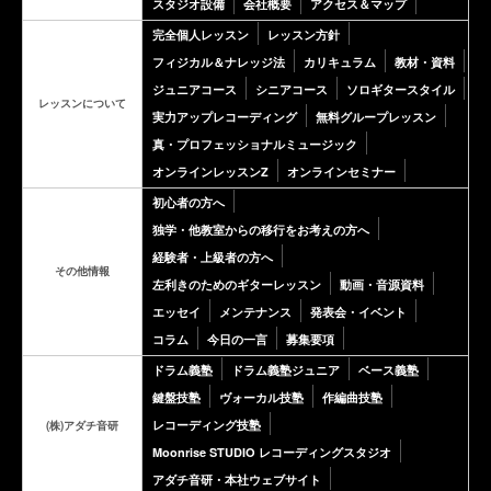
スタジオ設備
会社概要
アクセス＆マップ
完全個人レッスン
レッスン方針
フィジカル＆ナレッジ法
カリキュラム
教材・資料
ジュニアコース
シニアコース
ソロギタースタイル
レッスンについて
実力アップレコーディング
無料グループレッスン
真・プロフェッショナルミュージック
オンラインレッスンZ
オンラインセミナー
初心者の方へ
独学・他教室からの移行をお考えの方へ
経験者・上級者の方へ
その他情報
左利きのためのギターレッスン
動画・音源資料
エッセイ
メンテナンス
発表会・イベント
コラム
今日の一言
募集要項
ドラム義塾
ドラム義塾ジュニア
ベース義塾
鍵盤技塾
ヴォーカル技塾
作編曲技塾
レコーディング技塾
(株)アダチ音研
Moonrise STUDIO レコーディングスタジオ
アダチ音研・本社ウェブサイト