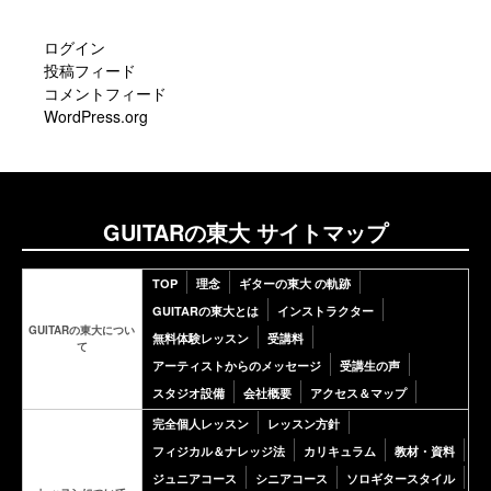
ログイン
投稿フィード
コメントフィード
WordPress.org
GUITARの東大 サイトマップ
TOP
理念
ギターの東大 の軌跡
GUITARの東大とは
インストラクター
GUITARの東大につい
無料体験レッスン
受講料
て
アーティストからのメッセージ
受講生の声
スタジオ設備
会社概要
アクセス＆マップ
完全個人レッスン
レッスン方針
フィジカル＆ナレッジ法
カリキュラム
教材・資料
ジュニアコース
シニアコース
ソロギタースタイル