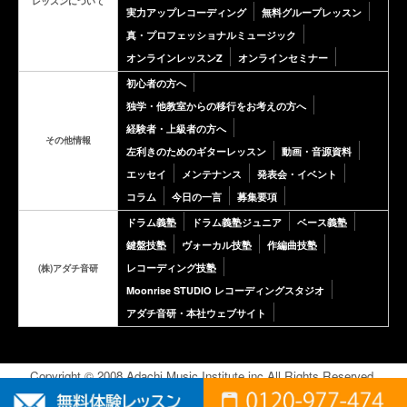
レッスンについて
実力アップレコーディング
無料グループレッスン
真・プロフェッショナルミュージック
オンラインレッスンZ
オンラインセミナー
初心者の方へ
独学・他教室からの移行をお考えの方へ
経験者・上級者の方へ
その他情報
左利きのためのギターレッスン
動画・音源資料
エッセイ
メンテナンス
発表会・イベント
コラム
今日の一言
募集要項
ドラム義塾
ドラム義塾ジュニア
ベース義塾
鍵盤技塾
ヴォーカル技塾
作編曲技塾
レコーディング技塾
(株)アダチ音研
Moonrise STUDIO レコーディングスタジオ
アダチ音研・本社ウェブサイト
Copyright © 2008 Adachi Music Institute inc.All Rights Reserved.