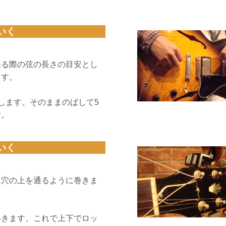
いく
張る際の弦の長さの目安とし
ます。
します。そのままのばして5
す。
いく
は穴の上を通るように巻きま
いきます。これで上下でロッ