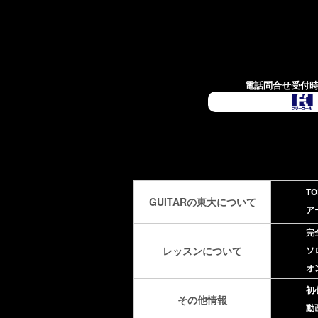
電話問合せ受付時
TO
GUITARの東大について
ア
完
レッスンについて
ソ
オ
初
その他情報
動