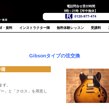
電話問合せ受付時間
9時～21時【年中無休】
0120-977-474
ー教室
材・資料
インストラクター陣
無料体験レッスン
受講料
Gibsonタイプの弦交換
準備
します。
ダー」と「クロス」を用意し