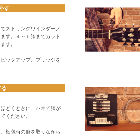
外す
してストリングワインダーノ
します。４～６弦までカット
ります。
、ピックアップ、ブリッジを
する
をほどくときに、ハネて弦が
けてください。
き、梱包時の癖を取りながら