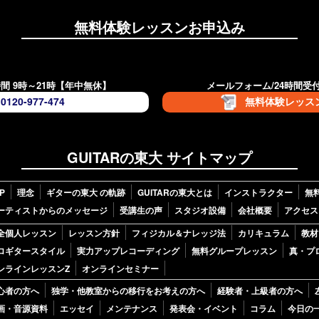
無料体験レッスンお申込み
間 9時～21時【年中無休】
メールフォーム/24時間受
0120-977-474
無料体験レッス
GUITARの東大 サイトマップ
P
理念
ギターの東大 の軌跡
GUITARの東大とは
インストラクター
無
ーティストからのメッセージ
受講生の声
スタジオ設備
会社概要
アクセス
全個人レッスン
レッスン方針
フィジカル＆ナレッジ法
カリキュラム
教材
ロギタースタイル
実力アップレコーディング
無料グループレッスン
真・プ
ンラインレッスンZ
オンラインセミナー
心者の方へ
独学・他教室からの移行をお考えの方へ
経験者・上級者の方へ
画・音源資料
エッセイ
メンテナンス
発表会・イベント
コラム
今日の