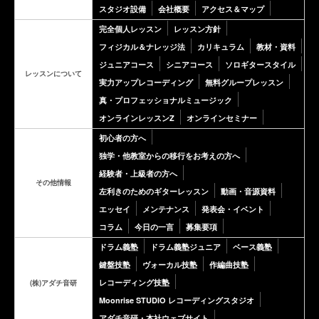
スタジオ設備
会社概要
アクセス＆マップ
完全個人レッスン
レッスン方針
フィジカル＆ナレッジ法
カリキュラム
教材・資料
ジュニアコース
シニアコース
ソロギタースタイル
レッスンについて
実力アップレコーディング
無料グループレッスン
真・プロフェッショナルミュージック
オンラインレッスンZ
オンラインセミナー
初心者の方へ
独学・他教室からの移行をお考えの方へ
経験者・上級者の方へ
その他情報
左利きのためのギターレッスン
動画・音源資料
エッセイ
メンテナンス
発表会・イベント
コラム
今日の一言
募集要項
ドラム義塾
ドラム義塾ジュニア
ベース義塾
鍵盤技塾
ヴォーカル技塾
作編曲技塾
レコーディング技塾
(株)アダチ音研
Moonrise STUDIO レコーディングスタジオ
アダチ音研・本社ウェブサイト