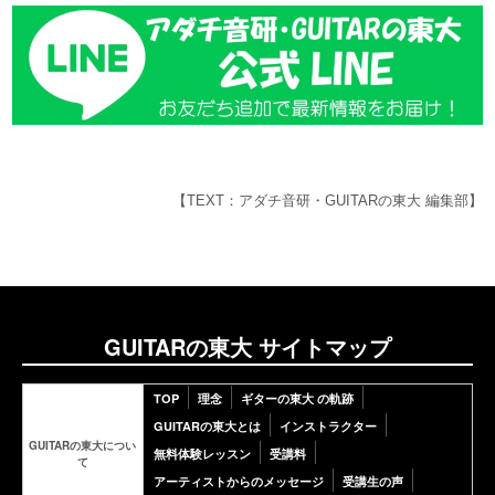
【TEXT：アダチ音研・GUITARの東大 編集部】
GUITARの東大 サイトマップ
TOP
理念
ギターの東大 の軌跡
GUITARの東大とは
インストラクター
GUITARの東大につい
無料体験レッスン
受講料
て
アーティストからのメッセージ
受講生の声