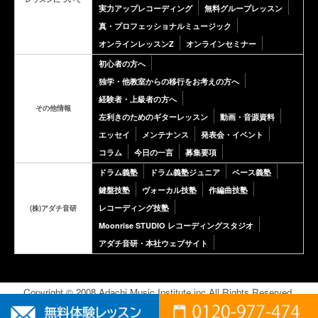
実力アップレコーディング
無料グループレッスン
真・プロフェッショナルミュージック
オンラインレッスンZ
オンラインセミナー
初心者の方へ
独学・他教室からの移行をお考えの方へ
経験者・上級者の方へ
その他情報
左利きのためのギターレッスン
動画・音源資料
エッセイ
メンテナンス
発表会・イベント
コラム
今日の一言
募集要項
ドラム義塾
ドラム義塾ジュニア
ベース義塾
鍵盤技塾
ヴォーカル技塾
作編曲技塾
レコーディング技塾
(株)アダチ音研
Moonrise STUDIO レコーディングスタジオ
アダチ音研・本社ウェブサイト
Copyright © 2008 Adachi Music Institute inc.All Rights Reserved.