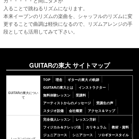
カ・・・・・と間にタメが
入ることで跳ねるリズムになります。
本来イーブンのリズムの楽曲を、シャッフルのリズムに変
更することで曲調は軽快になるので、リズムアレンジの手
段としても活用してみて下さい。
GUITARの東大 サイトマップ
TOP
理念
ギターの東大 の軌跡
GUITARの東大とは
インストラクター
GUITARの東大につい
無料体験レッスン
受講料
て
アーティストからのメッセージ
受講生の声
スタジオ設備
会社概要
アクセス＆マップ
完全個人レッスン
レッスン方針
フィジカル＆ナレッジ法
カリキュラム
教材・資料
ジュニアコース
シニアコース
ソロギタースタイル
レッスンについて