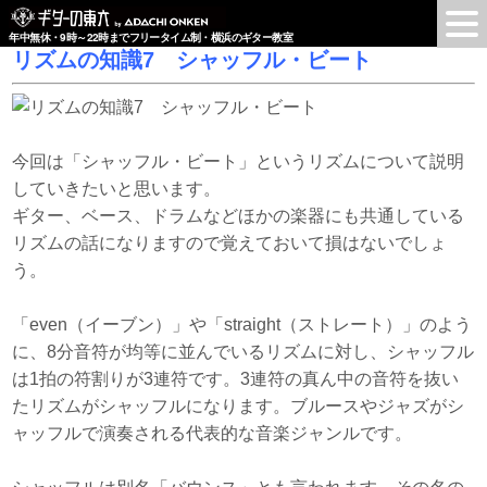
年中無休・9時～22時までフリータイム制・横浜のギター教室
リズムの知識7 シャッフル・ビート
今回は「シャッフル・ビート」というリズムについて説明
していきたいと思います。
ギター、ベース、ドラムなどほかの楽器にも共通している
リズムの話になりますので覚えておいて損はないでしょ
う。
「even（イーブン）」や「straight（ストレート）」のよう
に、8分音符が均等に並んでいるリズムに対し、シャッフル
は1拍の符割りが3連符です。3連符の真ん中の音符を抜い
たリズムがシャッフルになります。ブルースやジャズがシ
ャッフルで演奏される代表的な音楽ジャンルです。