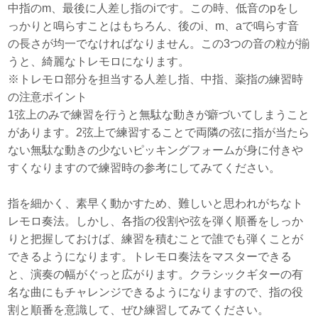
中指のm、最後に人差し指のiです。この時、低音のpをし
っかりと鳴らすことはもちろん、後のi、m、aで鳴らす音
の長さが均一でなければなりません。この3つの音の粒が揃
うと、綺麗なトレモロになります。
※トレモロ部分を担当する人差し指、中指、薬指の練習時
の注意ポイント
1弦上のみで練習を行うと無駄な動きが癖づいてしまうこと
があります。2弦上で練習することで両隣の弦に指が当たら
ない無駄な動きの少ないピッキングフォームが身に付きや
すくなりますので練習時の参考にしてみてください。
指を細かく、素早く動かすため、難しいと思われがちなト
レモロ奏法。しかし、各指の役割や弦を弾く順番をしっか
りと把握しておけば、練習を積むことで誰でも弾くことが
できるようになります。トレモロ奏法をマスターできる
と、演奏の幅がぐっと広がります。クラシックギターの有
名な曲にもチャレンジできるようになりますので、指の役
割と順番を意識して、ぜひ練習してみてください。