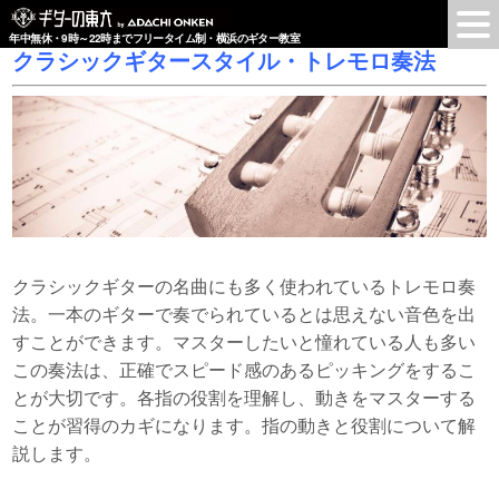
年中無休・9時～22時までフリータイム制・横浜のギター教室
クラシックギタースタイル・トレモロ奏法
クラシックギターの名曲にも多く使われているトレモロ奏
法。一本のギターで奏でられているとは思えない音色を出
すことができます。マスターしたいと憧れている人も多い
この奏法は、正確でスピード感のあるピッキングをするこ
とが大切です。各指の役割を理解し、動きをマスターする
ことが習得のカギになります。指の動きと役割について解
説します。