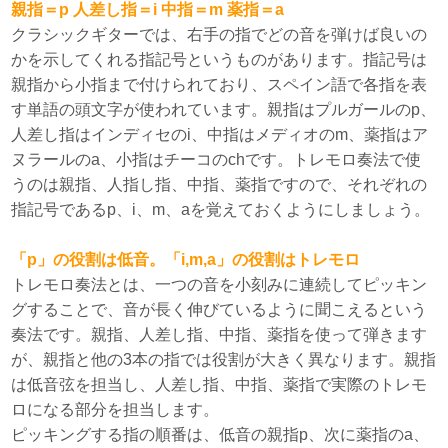
親指＝p 人差し指＝i 中指＝m 薬指＝a
クラシックギターでは、右手の指でどの音を弾けば良いの
かを示してくれる指記号というものがあります。指記号は
親指から小指まで付けられており、スペイン語で各指を表
す単語の頭文字が使われています。親指はプルガールのp、
人差し指はインディセのi、中指はメディオのm、薬指はア
ヌラールのa、小指はチーコのchです。トレモロ奏法で使
うのは親指、人指し指、中指、薬指ですので、それぞれの
指記号であるp、i、m、aを覚えておくようにしましょう。
「p」の役割は低音。「i,m,a」の役割はトレモロ
トレモロ奏法とは、一つの音を小刻みに連続してピッキン
グすることで、音が長く伸びているように聞こえるという
奏法です。親指、人差し指、中指、薬指を使って弾きます
が、親指と他の3本の指では役割が大きく異なります。親指
は低音弦を担当し、人差し指、中指、薬指で実際のトレモ
ロになる部分を担当します。
ピッキングする指の順番は、低音の親指p、次に薬指のa、