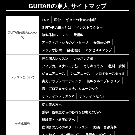
GUITARの東大 サイトマップ
TOP
理念
ギターの東大 の軌跡
GUITARの東大とは
インストラクター
GUITARの東大につい
無料体験レッスン
受講料
て
アーティストからのメッセージ
受講生の声
スタジオ設備
会社概要
アクセス＆マップ
完全個人レッスン
レッスン方針
フィジカル＆ナレッジ法
カリキュラム
教材・資料
ジュニアコース
シニアコース
ソロギタースタイル
レッスンについて
実力アップレコーディング
無料グループレッスン
真・プロフェッショナルミュージック
オンラインレッスンZ
オンラインセミナー
初心者の方へ
独学・他教室からの移行をお考えの方へ
経験者・上級者の方へ
その他情報
左利きのためのギターレッスン
動画・音源資料
エッセイ
メンテナンス
発表会・イベント